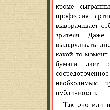
кроме сыгранн
профессия арти
выворачивает се
зрителя. Даже
выдерживать ди
какой-то момент
бумаги дает о
сосредоточенно
необходимым пр
публичности.
Так оно или 