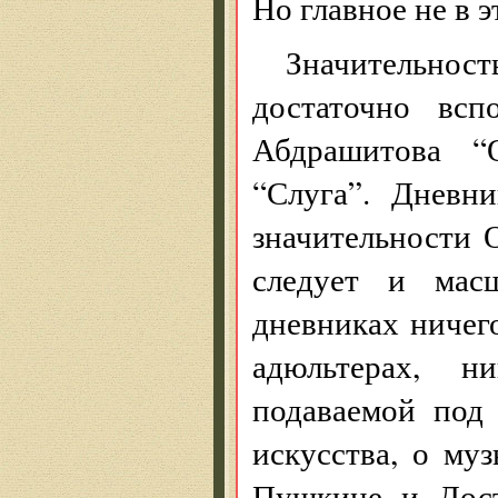
Но главное не в э
Значительно
достаточно вс
Абдрашитова “О
“Слуга”. Дневн
значительности 
следует и мас
дневниках ничего
адюльтерах, н
подаваемой под
искусства, о муз
Пушкине и Дост