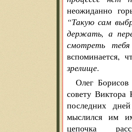
неожиданно горь
“Такую сам выбр
держать, а пер
смотреть тебя
вспоминается, ч
зрелище
.
Олег Борисов 
совету Виктора 
последних дней
мыслился им им
цепочка расс