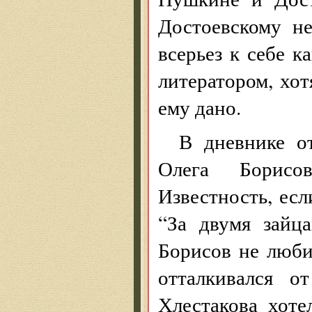
Достоевскому н
всерьез к себе к
литератором, хот
ему дано.
В дневнике о
Олега Борисо
Известность, есл
“За двумя зайц
Борисов не любил
отталкивался о
Хлестакова хоте