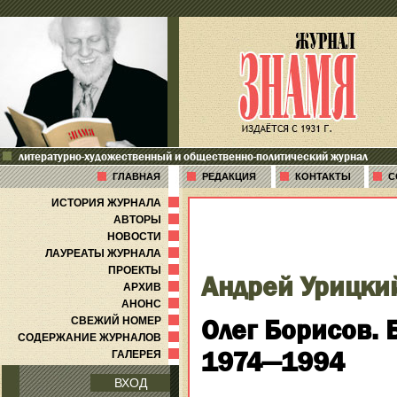
литературно-художественный и общественно-политический журнал
ГЛАВНАЯ
РЕДАКЦИЯ
КОНТАКТЫ
С
ИСТОРИЯ ЖУРНАЛА
АВТОРЫ
НОВОСТИ
ЛАУРЕАТЫ ЖУРНАЛА
ПРОЕКТЫ
Андрей Урицки
АРХИВ
АНОНС
Олег Борисов. 
СВЕЖИЙ НОМЕР
СОДЕРЖАНИЕ ЖУРНАЛОВ
1974—1994
ГАЛЕРЕЯ
ВХОД