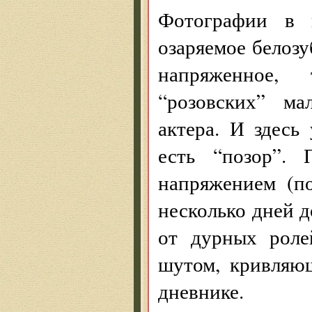
Фотографии в к
озаряемое белоз
напряженное,
“розовских” ма
актера. И здесь
есть “позор”. 
напряжением (п
несколько дней д
от дурных роле
шутом, кривляю
дневнике.