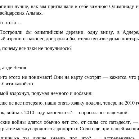
апиши лучше, как мы приглашали к себе зимнюю Олимпиаду и к
Швейцарских Альпах.
от этого…
Построили бы олимпийские деревни, одну внизу, в Адлер
й аэропорт наконец достроили бы, отели пятизвездные поотк
 почему все-таки не получилось?
 а где Чечня!
-то этого не понимают! Они на карту смотрят — кажется, что
-Сити какой-то.
мой вздохнул, подумал немного и добавил:
еще не все потеряно, наши опять заявку подали, теперь на 2010 г
, война к 2010 году закончится? — спросила я с надеждой.
кие войны длятся обычно лет сто, от силы сто пятьдесят, — 
ткрытие международного аэропорта в Сочи еще при нашей жизни
иши-ка ты лучше знаешь про что? — встрепенулась п