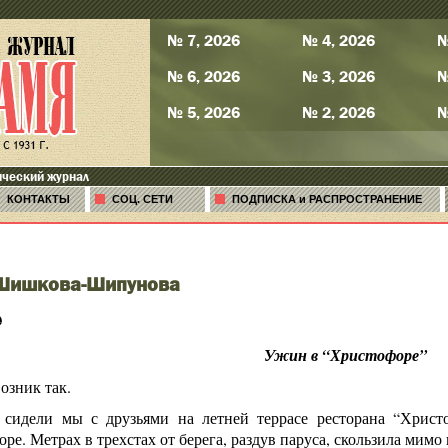
№ 7, 2026
№ 4, 2026
№
№ 6, 2026
№ 3, 2026
№
№ 5, 2026
№ 2, 2026
№
ический журнал
КОНТАКТЫ
СОЦ. СЕТИ
ПОДПИСКА и РАСПРОСТРАНЕНИЕ
 Шишкова-Шипунова
е
Ужин в “Христофоре”
озник так.
сидели мы с друзьями на летней террасе ресторана “Христ
ре. Метрах в трехстах от берега, раздув паруса, скользила мимо 