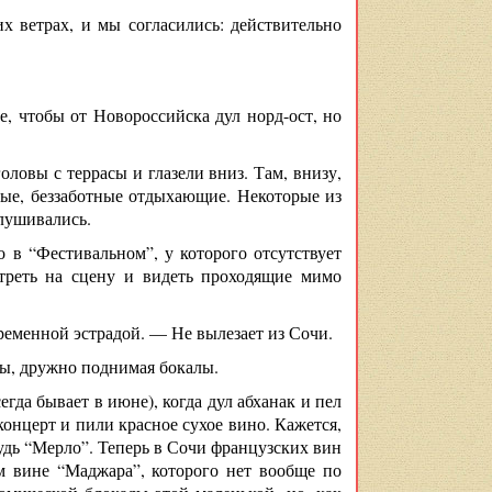
х ветрах, и мы согласились: действительно
, чтобы от Новороссийска дул норд-ост, но
оловы с террасы и глазели вниз. Там, внизу,
лые, беззаботные отдыхающие. Некоторые из
слушивались.
в “Фестивальном”, у которого отсутствует
отреть на сцену и видеть проходящие мимо
временной эстрадой. — Не вылезает из Сочи.
мы, дружно поднимая бокалы.
гда бывает в июне), когда дул абханак и пел
концерт и пили красное сухое вино. Кажется,
будь “Мерло”. Теперь в Сочи французских вин
м вине “Маджара”, которого нет вообще по