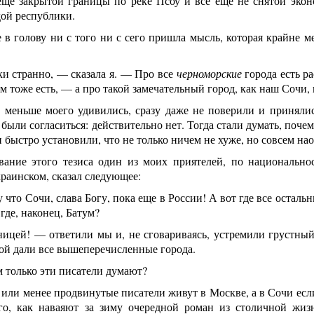
еще закрытой границы по реке Псоу и все еще не снятой экон
дой республики.
 в голову ни с того ни с сего пришла мысль, которая крайне м
и странно, — сказала я. — Про все
черноморские
города есть р
ум тоже есть, — а про такой замечательный город, как наш Сочи, 
е меньше моего удивились, сразу даже не поверили и приняли
были согласиться: действительно нет. Тогда стали думать, почем
и быстро установили, что не только ничем не хуже, но совсем н
вание этого тезиса один из моих приятелей, по национальнос
краинском, сказал следующее:
что Сочи, слава Богу, пока еще в России! А вот где все остальн
где, наконец, Батум?
ицей! — ответили мы и, не сговариваясь, устремили грустный 
кой дали все вышеперечисленные города.
 только эти писатели думают?
 или менее продвинутые писатели живут в Москве, а в Сочи есл
го, как наваяют за зиму очередной роман из столичной жиз