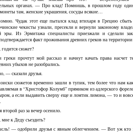
ельных органах. — Про клад! Помнишь, в прошлом году один 
монеты там, женские украшения, сосуды всякие…
помню. Чудак этот еще пытался клад втихаря в Грецию сбыть 
чинские чекисты узнали, пресекли и вернули законному владель
 эры. Из Эрмитажа специалисты приезжали и сделали закл
подтверждается факт проживания древних греков на территории
 годится сюжет?
 греки прочтут мой рассказ и начнут качать права насчет
вних убыхов не разобрались.
, — сказали друзья.
оиски сюжетов временно зашли в тупик, тем более что нам как
тавляемая в “Христофор Колумб” прямиком из адлерского фореле
ыром, а если выдавить сверху еще и ломтик лимона, — то и во
.
я второй раз за вечер осенило.
мне к Деду съездить?
сль! — одобрили друзья с явным облегчением. — Вот уж кто з