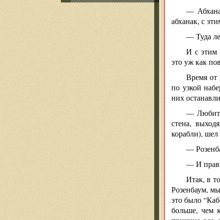
— Абханак
абханак, с эт
— Туда ле
И с этим 
это уж как пов
Время от 
по узкой наб
них останавли
— Любить
стена, выход
корабли), шел
— Розенба
— И прави
Итак, в т
Розенбаум, мы
это было “Каб
больше, чем 