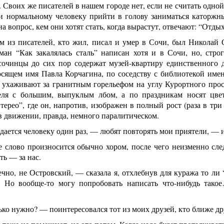
.. Своих же писателей в нашем городе нет, если не считать одн
и нормальному человеку прийти в голову заниматься каторжны
 на вопрос, кем они хотят стать, когда вырастут, отвечают: “От
м из писателей, кто жил, писал и умер в Сочи, был Николай 
ман “Как закалялась сталь” написан хотя и в Сочи, но, строг
сочинцы до сих пор содержат музей-квартиру единственного д
осящем имя Павла Корчагина, по соседству с библиотекой имен
е ухаживают за гранитным горельефом на углу Курортного про
еля с большим, выпуклым лбом, а по праздникам носят цве
терео”, где он, напротив, изображен в полный рост (раза в тр
в движении, правда, немного паралитическом.
ается человеку один раз, — любят повторять мои приятели, — и
 слово произносится обычно хором, после чего неизменно след
ть — за нас.
чно, не Островский, — сказала я, отхлебнув для куража то ли
 Но вообще-то могу попробовать написать что-нибудь тако
ко нужно? — поинтересовался тот из моих друзей, кто ближе др