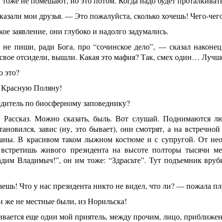
тоже не помешают, но это потом. Когда надо будет проталкивать
азали мои друзья. — Это пожалуйста, сколько хочешь! Чего-чего
кое заявление, они глубоко и надолго задумались.
 не пиши, ради Бога, про “сочинское дело”, — сказал наконе
свое отсидели, вышли. Какая это мафия? Так, смех один… Лучш
о это?
 Красную Поляну!
дитель по биосферному заповеднику?
 Рассказ. Можно сказать, быль. Вот слушай. Поднимаются лю
ановился, завис (ну, это бывает), они смотрят, а на встречн
раны. В красивом таком лыжном костюме и с супругой. От нео
встретишь живого президента на высоте полторы тысячи ме
адим Владимыч!”, он им тоже: “Здрасьте”. Тут подъемник вруби
шь! Что у нас президента никто не видел, что ли? — пожала пл
 же не местные были, из Норильска!
вается еще один мой приятель, между прочим, лицо, приближенн