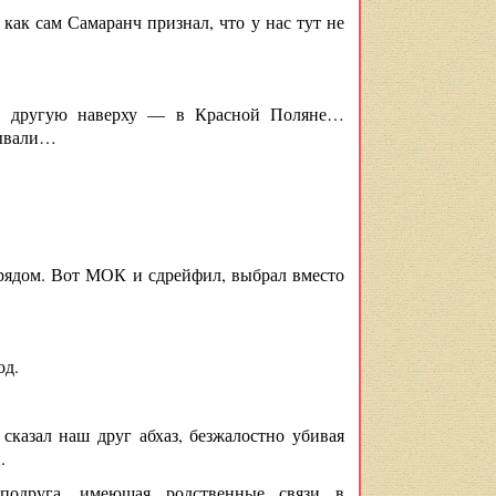
ак сам Самаранч признал, что у нас тут не
е, другую наверху — в Красной Поляне…
рывали…
 рядом. Вот МОК и сдрейфил, выбрал вместо
од.
сказал наш друг абхаз, безжалостно убивая
.
одруга, имеющая родственные связи в