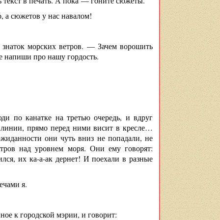
 текст в печать. А пока — гоните сюжеты.
, а сюжетов у нас навалом!
ц знаток морских ветров. — Зачем ворошить
е напиши про нашу гордость.
ди по канатке на третью очередь, и вдруг
ой линии, прямо перед ними висит в кресле…
жиданности они чуть вниз не попадали, не
тров над уровнем моря. Они ему говорят:
лся, их ка-а-ак дернет! И поехали в разные
ечами я.
ое к городской мэрии, и говорит: