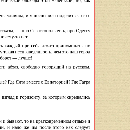
омической блокады этой маленькой, но, как
еня удивила, и я поспешила поделиться ею с
ассказы, — про Севастополь есть, про Одессу
почему-то нет.
сь каждый про себя что-то припоминать, но
у такая несправедливость, чем это наш город
аоборот — лучше!
ти абхаз, свободно говорящий на русском,
ые? Где Ялта вместе с Евпаторией? Где Гагра
взгляд к горизонту, за которым скрывались
и и бывают, то на кратковременном отдыхе и
ни, и надо же им после этого как следует