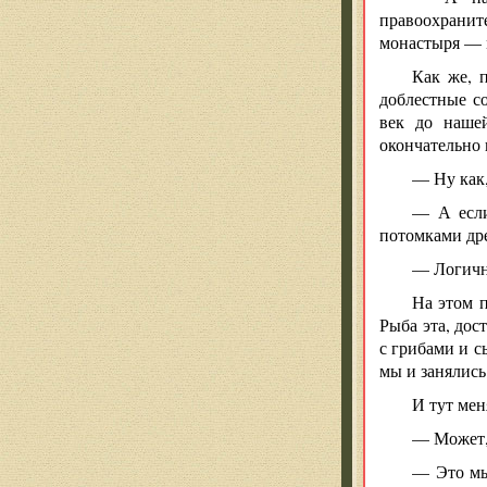
правоохранит
монастыря — 
Как же, 
доблестные со
век до нашей
окончательно 
— Ну как,
— А если
потомками дре
— Логично
На этом п
Рыба эта, дос
с грибами и с
мы и занялись
И тут мен
— Может, 
— Это мы