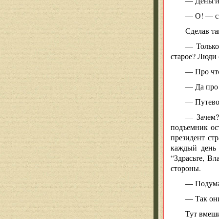
— Деньги 
— О! — ск
Сделав та
— Только
старое? Люди 
— Про чт
— Да про
— Путево
— Зачем?
подъемник ост
президент ст
каждый день 
“Здрасьте, Вл
стороны.
— Подумае
— Так они
Тут вмеши