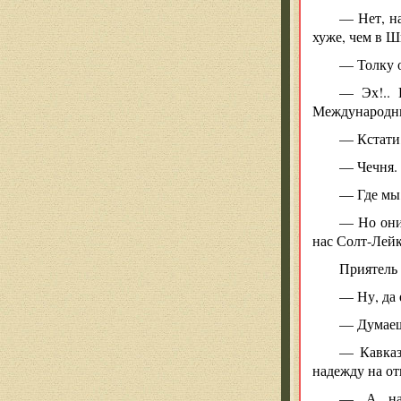
— Нет, н
хуже, чем в 
— Толку 
— Эх!.. 
Международны
— Кстати,
— Чечня.
— Где мы,
— Но они
нас Солт-Лейк
Приятель 
— Ну, да 
— Думаешь
— Кавказс
надежду на о
— А нап