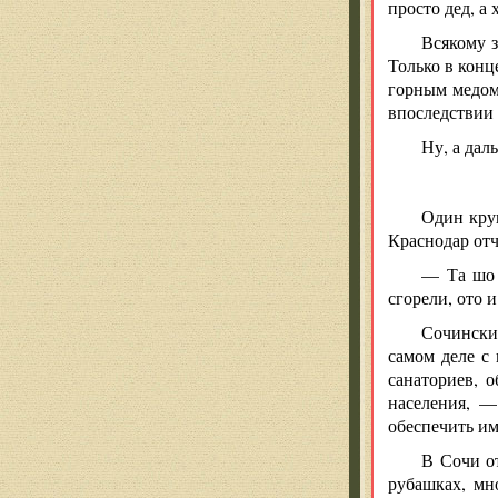
просто дед, а
Всякому з
Только в конц
горным медом 
впоследствии 
Ну, а дал
Один круп
Краснодар отч
— Та шо 
сгорели, ото и
Сочински
самом деле с
санаториев, 
населения, —
обеспечить им
В Сочи о
рубашках, мн