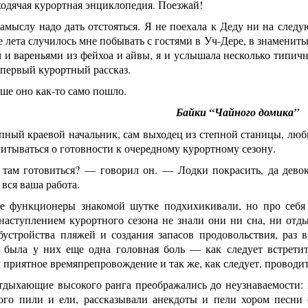
 ходячая курортная энциклопедия. Поезжай!
амыслу надо дать отстояться. Я не поехала к Деду ни на следу
е лета случилось мне побывать с гостями в Уч-Дере, в знамениты
и вареньями из фейхоа и айвы, я и услышала несколько типичн
первый курортный рассказ.
ьше оно как-то само пошло.
Байки “Чайного домика”
ный краевой начальник, сам выходец из степной станицы, люби
итываться о готовности к очередному курортному сезону.
там готовиться? — говорил он. — Лодки покрасить, да девок
 вся ваша работа.
е функционеры знакомой шутке подхихикивали, но про себя 
 наступлением курортного сезона не знали они ни сна, ни от
обустройства пляжей и создания запасов продовольствия, раз
 была у них еще одна головная боль — как следует встрети
 приятное времяпрепровождение и так же, как следует, проводит
тдыхающие высокого ранга преображались до неузнаваемости: 
ого пили и ели, рассказывали анекдоты и пели хором песни с