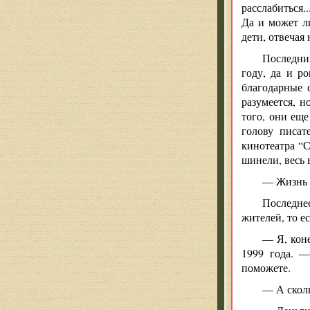
расслабиться.
Да и может л
дети, отвечая
Последни
году, да и ро
благодарные 
разумеется, н
того, они ещ
голову писат
кинотеатра “С
шинели, весь 
— Жизнь д
Последнее
жителей, то ес
— Я, коне
1999 года. —
поможете.
— А сколь