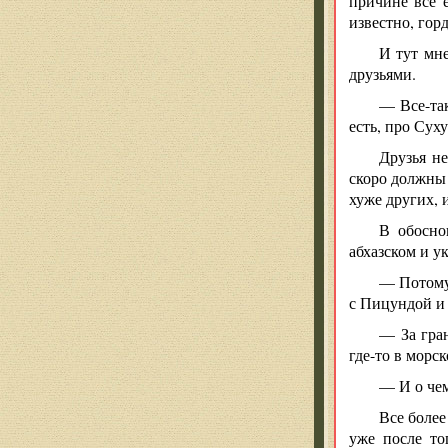
причине все 
известно, гор
И тут мне
друзьями.
— Все-так
есть, про Сух
Друзья н
скоро должны 
хуже других, 
В обосно
абхазском и у
— Потому 
с Пицундой и 
— За гран
где-то в морс
— И о чем
Все более
уже после то