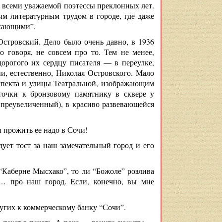
ой всеми уважаемой поэтессы преклонных лет.
м литературным трудом в городе, где даже
дыхающими”.
Островский. Дело было очень давно, в 1936
о говоря, не совсем про то. Тем не менее,
орогого их сердцу писателя — в переулке,
и, естественно, Николая Островского. Мало
спекта и улицы Театральной, изображающим
точки к бронзовому памятнику в сквере у
и преувеличенный), в красиво развевающейся
 прожить ее надо в Сочи!
ует тост за наш замечательный город и его
 “Каберне Мысхако”, то ли “Божоле” розлива
е… про наш город. Если, конечно, вы мне
угих к коммерческому банку “Сочи”.