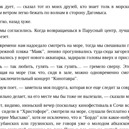
 дует, — сказал тот из моих друзей, кто знает толк в морски
им ветром легко бежать по волнам в сторону Дагомыса.
гко, назад хуже.
мы согласились. Когда возвращаешься в Парусный центр, лучше
езет.
времени нам надоедало смотреть на море, тогда мы свешивали г
ережной пляжа “Маяк”, лениво прогуливались туда-сюда загоре
вались у ворот нового аквапарка, задирали головы вверх и при
 — так любить, гулять — так гулять… — гремело сверху. Это 
ящая на море (так что, сидя в зале, можно одновременно см
 заключительный концерт “Кинотавра”.
ум поет, — заметила моя подруга, которая все еще следит за со
льно делает, на его месте мы бы тоже не вылезали, — сказали 
от, видимо, июньский вечер (поскольку кинофестиваль в Сочи все
 сидели в “Христофоре”, смотрели на море, слушали бесплатно 
ерне Мысхако”, хотя не исключено, что и “Бордо” или какое-ни
кубанских или грузинских, не говоря уже о молодом абхазско