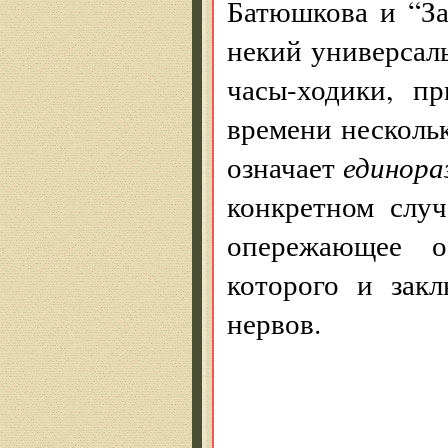
Батюшкова и “За
некий универсал
часы-ходики, п
времени несколь
означает
единора
конкретном слу
опережающее о
которого и зак
нервов.