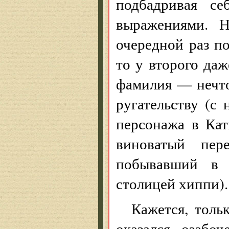
подбадривая се
выражениями. Н
очередной раз п
то у второго даж
фамилия — нечто
ругательству (с
персонажа в Кат
виноватый пер
побывавший в 
столицей хиппи).
Кажется, толь
оказался озабо