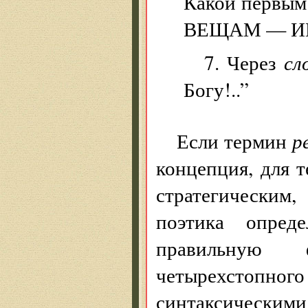
Какой первым
ВЕЩАМ — И
7. Через
сл
Богу!..”
Если термин
р
концепция, для 
стратегическим
поэтика опре
правильную 
четырехстопного
синтаксически