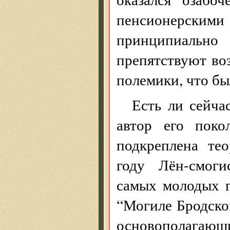
пенсионерским
принципиально 
препятствуют в
полемики, что б
Есть ли сейча
автор его поко
подкреплена те
году Лён-смоги
самых молодых г
“Могиле Бродског
основополагаю