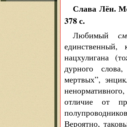
Слава Лён. М
378 с.
Любимый
см
единственный, 
нацхулигана (т
дурного слова
мертвых”, энци
ненормативного
отличие от пр
полупроводни
Вероятно, таков