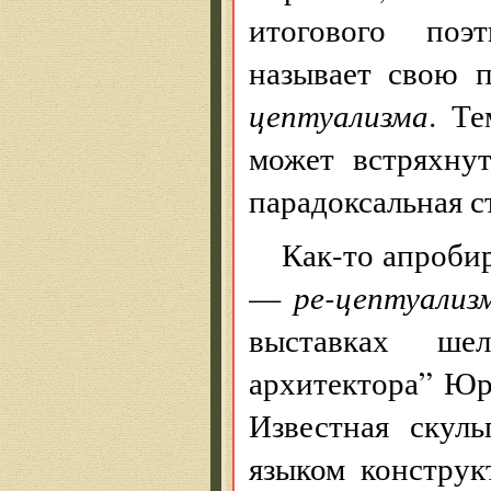
итогового поэ
называет свою 
цептуализма
. Т
может встряхну
парадоксальная с
Как-то апробир
—
ре-цептуализ
выставках шел
архитектора” Юр
Известная скул
языком конструк