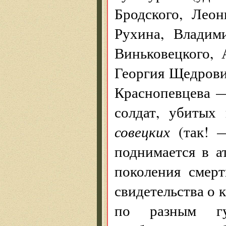
Бродского, Лео
Рухина, Владим
Виньковецкого, 
Георгия Щедров
Краснопевцева —
солдат, убитых
совецких
(так!
поднимается в 
поколения смерт
свидетельства о 
по разным гу