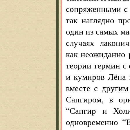
сопряженными с 
так наглядно п
один из самых м
случаях лакони
как неожиданно 
теории термин с
и кумиров Лёна
вместе с други
Сапгиром, в ор
“Сапгир и Хол
одновременно “