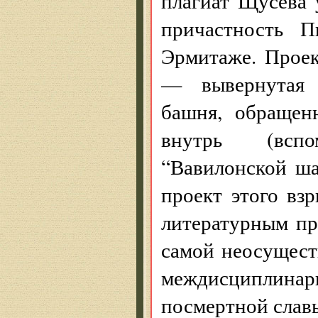
плагиат Щусева 
причастность 
Эрмитаже. Проек
— вывернутая н
башня, обращен
внутрь (вспо
“Вавилонской ша
проект этого вз
литературным пр
самой неосущест
междисциплина
посмертной славы