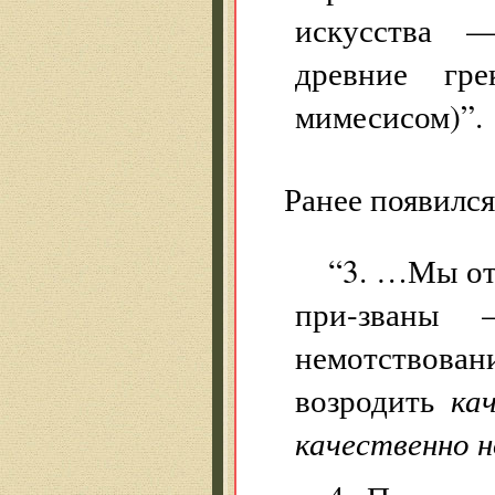
искусства —
древние гр
мимесисом)”.
Ранее появилс
“3. …Мы от
при-званы 
немотствован
возродить
ка
качественно 