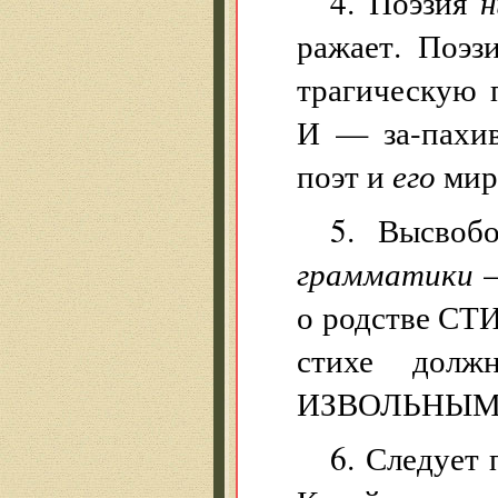
4. Поэзия
н
ражает. Поэз
трагическую 
И — за-пахи
поэт и
его
мир
5. Высвоб
грамматики
о родстве С
стихе дол
ИЗВОЛЬНЫМ
6. Следует