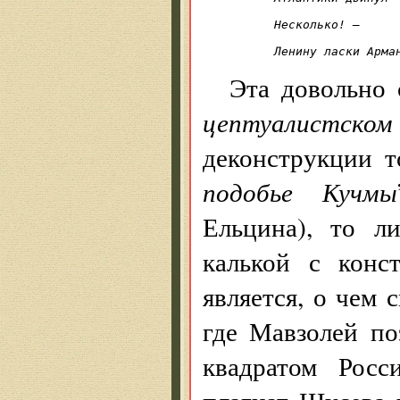
			арм
Несколько! —

			не поп
Ленину ласки Арма
Эта довольно
цептуалистском
деконструкции т
подобье Кучмы
Ельцина), то л
калькой с конс
является, о чем 
где Мавзолей п
квадратом Росс