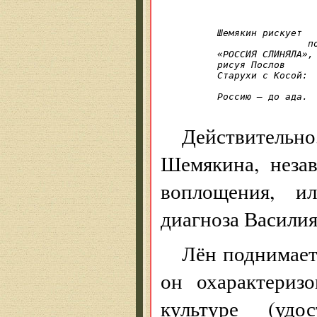
Шемякин рискует

		помыслить без слов:

«РОССИЯ СЛИНЯЛА», 
рисуя Послов

Старухи с Косой:

			на руках до
Россию — до ада.

Действительн
Шемякина, неза
воплощения, и
диагноза Василия
Лён поднимает 
он охарактериз
культуре (уд