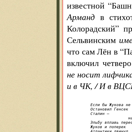
известной “Башн
Арманд
в стихот
Колорадский” п
Сельвинским
им
что сам Лён в “
включил четверо
не носит лифчика
и в ЧК, / И в ВЦ
Если бы Жукова не

Остановил Генсек

Сталин —

		на белом коне

Эльбу вплавь перес
Жуков и поперек

Атлантики двинул
