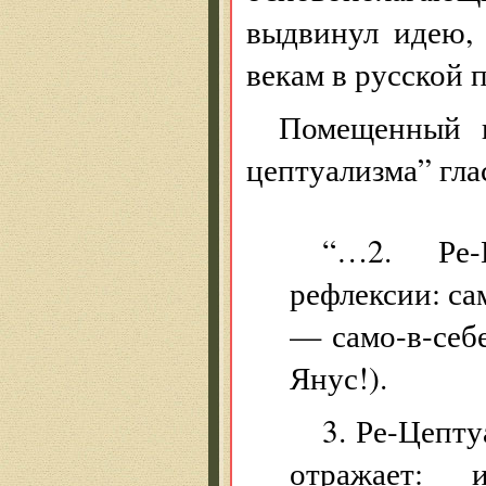
выдвинул идею,
векам в русской 
Помещенный в
цептуализма” гла
“…2. Ре-
рефлексии: са
— само-в-себе
Янус!).
3. Ре-Цепту
отражает: 