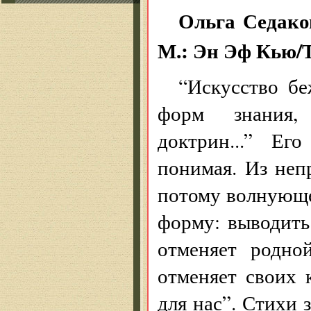
Ольга Седако
М.: Эн Эф Кью/Т
“Искусство б
форм знания,
доктрин...” Е
понимая. Из неп
потому волнующ
форму: выводить 
отменяет родно
отменяет своих 
для нас”. Стихи 