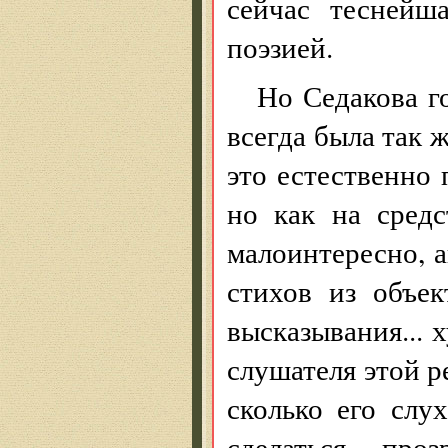
сейчас теснейш
поэзией.
Но Седакова г
всегда была так ж
это естественно 
но как на сред
малоинтересно, а
стихов из объек
высказывания... 
слушателя этой ре
сколько его слух
сделаться про