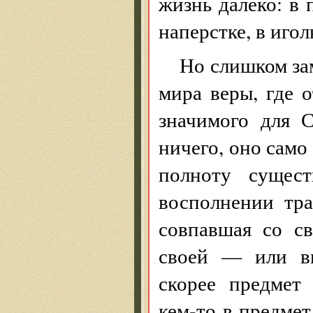
жизнь далеко: в 
наперстке, в игол
Но слишком за
мира веры, где о
значимого для 
ничего, оно само
полноту сущест
восполнении тр
совпавшая со с
своей — или вп
скорее предмет
кем-то в предмет