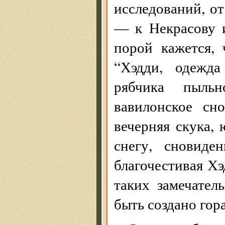
исследований, от
— к Некрасову 
порой кажется, 
“Хэдди, одежда
рябчика пыльн
вавилонское сн
вечерняя скука, 
снегу, сновиде
благочестивая Х
таких замечате
быть создано гор