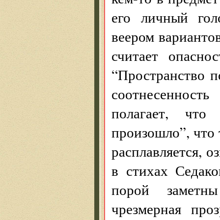
его личный гол
веером варианто
считает опасно
“Пространство п
соотнесенность
полагает, что
произошло”, что 
расплавляется, оз
в стихах Седако
порой заметны
чрезмерная про