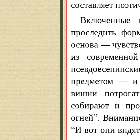
составляет поэти
Включенные 
проследить фор
основа — чувств
из современно
псевдоесенинс
предметом — и 
вишни потрога
собирают и про
огней”. Внимани
“И вот они видят,