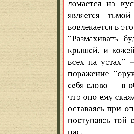
ломается на ку
является тьмо
вовлекается в эт
“Размахивать бу
крышей, и кожей
всех на устах” 
поражение “ору
себя слово — в о
что оно ему скаж
оставаясь при о
поступаясь той 
нас.