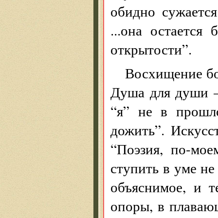
обидно сужается
...она остается
открытости”.
Восхищение бо
Душа для души —
“я” не в прошл
дожить”. Искусс
“Поэзия, по-мое
ступить в уме не
объяснимое, и т
опоры, в плаваю