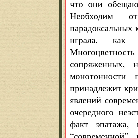
что они обещают
Необходим от
парадоксальных 
играла, как 
Многоцветност
сопряженных, 
монотонности п
принадлежит кри
явлений совреме
очередного неэ
факт эпатажа,
“современной”