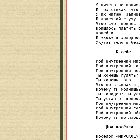
Я ничего не понима
И тех стихах, что 
Я их читаю, запива
И ложечкой стучу п
Чтоб счёт принёс о
Пришлось платить б
копейки…

И ухожу в холодное
Укутав тело в безд
К себе
Мой внутренний мир
Мой внутренний гол
Мой внутренний пёс
Ты хочешь гулять?

Ты хочешь того,

Что не в силах я д
Почему ты молчишь?
Ты голоден? Ты уст
Ты устал от вопрос
Мой внутренний мир
Мой внутренний гол
Мой внутренний пёс
Почему ты не лаешь
Два посёлка
Посёлок «МИРСКОЕ» 