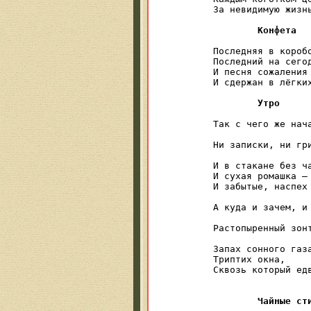
За невидимую жизнь
Конфета
Последняя в коробо
Последний на сегод
И песня сожаления 
И сдержан в лёгких
Утро
Так с чего же нача
                  
Ни записки, ни гри
                  
И в стакане без ча
И сухая ромашка — 
И забытые, наспех 
                  
А куда и зачем, и 
                  
Растопыренный зонт
                  
Запах сонного газа
Триптих окна,

Сквозь который едв
                  
Чайные ст