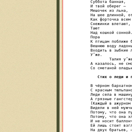
Суббота банная,

И твой оберег —

Мешочек из льна,

На шее длинной, от
Как форточка всем 
Снежинки влетают,

Тают

Над кошкой сонной.
Пора

К птицам поближе б
Вешнюю воду ладонь
Входить в зыбкие л
У’же.

	Талия у’же!

А казалось, не смо
Со сметаной оладьи
Стих о леди и 
В чёрном бархатном
С красным тюльпано
Леди села в машину
А грязные гангстер
(Каждый в ажурном 
Видели в ней мужчи
Потому, что она пу
Потому, что она хл
И не носит баллонч
Ей лишь стоит взгл
На двух братьев, —