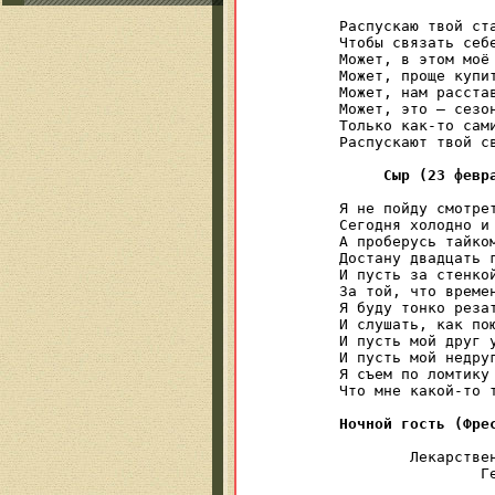
Распускаю твой ста
Чтобы связать себе
Может, в этом моё 
Может, проще купит
Может, нам расстав
Может, это — сезон
Только как-то сами
Распускают твой св
Сыр (23 февр
Я не пойду смотрет
Сегодня холодно и 
А проберусь тайком
Достану двадцать г
И пусть за стенкой
За той, что времен
Я буду тонко резат
И слушать, как пою
И пусть мой друг у
И пусть мой недруг
Я съем по ломтику 
Что мне какой-то т
Ночной гость (Фре
	Лекарственный запах ромашки,

		Гербарий розы ветров

			Меж серых ст