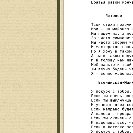
Братья разом конча
			Леталь
Бытовое
Твои стихи похожи 
Мои — на майонез к
Мы пишем их, а пос
За чисто символиче
Мы часто спорим чт
И мастерство грани
Но я хожу в таком 
А ты в таком полуж
И в голову нам явн
Моё пальто и твой 
Ты вечно будешь чт
Я — вечно майонезо
Есенинская-Мая
Я покурю с тобой,

Если ты очень попр
Если ты выключишь 
И усыпишь всех сос
Если направо будет
А налево — прозрач
Если ты скинешь с 
И наденешь всё, чт
Если в котелке зап
Я покурю с тобой,
