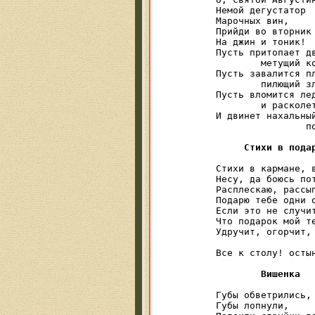
Немой дегустатор

Марочных вин,

Прийди во вторник

На джин и тоник!

Пусть притопает дв
	метущий колючей метлой,

Пусть завалится пл
	пилющий злющей пилой,

Пусть вломится лед
	и расколет в стакане льды,

И двинет нахальный
		по темени бедной среды.

Стихи в пода
Стихи в кармане, в
Несу, да боюсь пот
Расплескаю, рассып
Подарю тебе одни о
Если это не случит
Что подарок мой те
Удручит, огорчит, 
                  
Все к столу! остын
Вишенка
Губы обветрились,

Губы лопнули,
