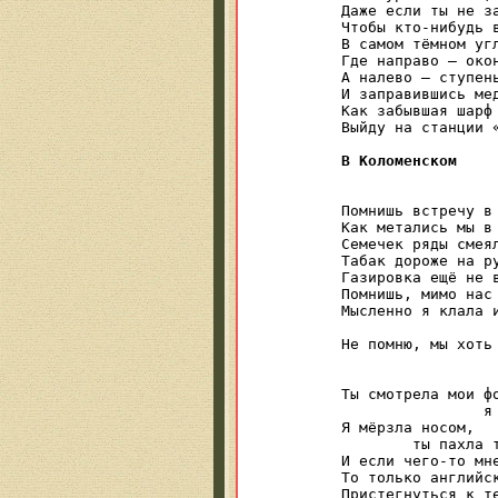
Даже если ты не за
Чтобы кто-нибудь в
В самом тёмном угл
Где направо — окон
А налево — ступень
И заправившись мед
Как забывшая шарф 
Выйду на станции «
В Коломенском
Помнишь встречу в 
Как метались мы в 
Семечек ряды смеял
Табак дороже на ру
Газировка ещё не в
Помнишь, мимо нас 
Мысленно я клала и
			а т
Не помню, мы хоть 
			Ах, точ
			На скаме
Ты смотрела мои фо
		я давила каблуком змейку,

Я мёрзла носом,

	ты пахла теплом Чудно’й лавки…

И если чего-то мне
То только английск
Пристегнуться к те