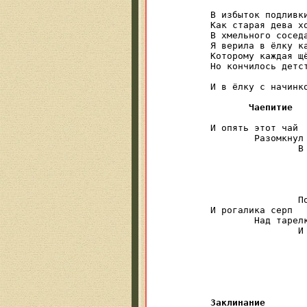
                  
В избыток подливки
Как старая дева хо
В хмельного соседа
Я верила в ёлку ка
Которому каждая щё
Но кончилось детст
                  
И в ёлку с начинко
Чаепитие
И опять этот чай

	Разомкнул мои губы

		В мутном танго стекая

			По стенкам ну
				Это сне
					Это «Г
						Эт
		Порвались невзначай.

И рогалика серп

	Над тарелкой встаёт

		И бежит таракан

			На вечерю к с
				Это сте
					Это 
						Э
							У
Заклинание