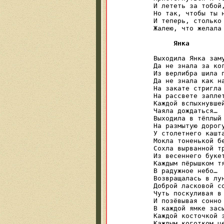
И лететь за тобой,
Но так, чтобы ты н
И теперь, столько 
Жалею, что желала 
Янка
Выходила Янка заму
Да не знала за ког
Из верлибра шила п
Да не знала как на
На закате стригла 
На рассвете заплет
Каждой вспыхнувшей
Чаяла дождаться…

Выходила в тёплый 
На размытую дорогу
У столетнего кашта
Мокла тоненькой бе
Сохла вырванной тр
Из весеннего букет
Каждым пёрышком тя
В радужное небо…

Возвращалась в лун
Доброй ласковой со
Чуть поскуливая в 
И позёвывая сонно

В каждой ямке засы
Каждой косточкой з
Каждым коготком це