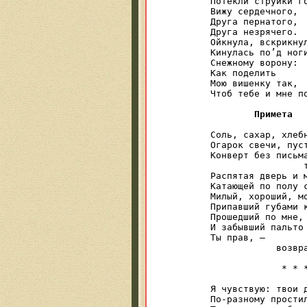
Потекли струйки го
Вижу сердечного,

Друга пернатого,

Друга незрячего.

Ойкнула, вскрикнул
Кинулась по’д ноги
Снежному ворону:

Как поделить

Мою вишенку так,

Чтоб тебе и мне по
Примета
Соль, сахар, хлебн
Огарок свечи, пуст
Конверт без письма
                 т
Распятая дверь и м
Катающей по полу с
Милый, хороший, мо
Припавший губами к
Прошедший по мне, 
И забывший пальто 
Ты прав, — 

            возвра
             * * *
Я чувствую: твои д
По-разному простил