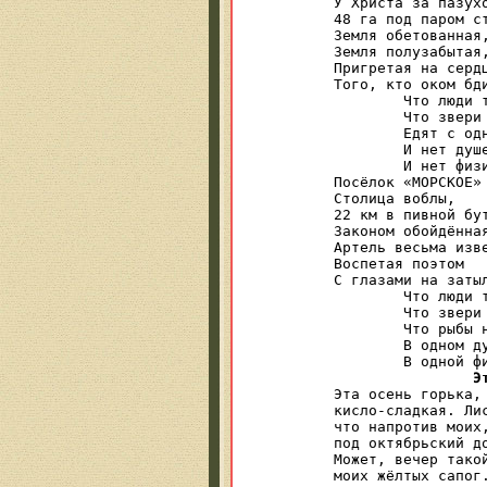
У Христа за пазухо
48 га под паром ст
Земля обетованная,
Земля полузабытая,
Пригретая на сердц
Того, кто оком бди
	Что люди там,

	Что звери там, —

	Едят с одной руки.

	И нет душевного опустошения,

	И нет физической тоски.

Посёлок «МОРСКОЕ» 
Столица воблы,

22 км в пивной бут
Законом обойдённая
Артель весьма изве
Воспетая поэтом

С глазами на затыл
	Что люди там,

	Что звери там,

	Что рыбы на песке, —

	В одном душевном опустошении,

	В одной физической тоске.

Э
Эта осень горька,
кисло-сладкая. Лис
что напротив моих
под октябрьский д
Может, вечер тако
моих жёлтых сапог