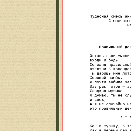
				Книги о д
					С дарст
						«Вер
Чудесная смесь ани
	С млечным соком груди —

		Рецепт для ночного гостя,

			Который, увы, не
				Если будет 
					И он не
Правильный де
Оставь свои мысли 
входи и будь.

Сегодня правильный
взгляни в календар
Ты даришь мне лото
Хороший намёк,

Я почти забыла зап
Завтрак готов — ар
Сладкая музыка — э
Я думаю, ты не слу
и свеж,

А я не случайно на
это правильный ден
             * * *
Как в музыку, в те
Как в первый раз з