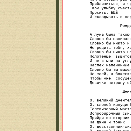
Приблизиться, и яр
Твою улыбку съесть
Просить: ЕЩЁ! 

И складывать в пер
Рожд
А луна была такою 
Словно бы напилась
Словно бы никто и 
Не родить тебя, хо
Словно бы никто не
Полотенце, вышитое
И не стыли на углу
Наспех напечённые 
Словно бы ты вышел
Не моей, а божеско
Чтобы мне, сосущей
Девочке нетронутой
Джи
О, великий джентел
О, слепой капуцин!
Телевизорный масте
Испробирочный сын,
Прийди во вторник

На джин и тоник!

О, девственник-шко
О, святой Августин