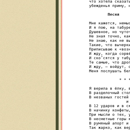
что хотела сказат
убежденья приму, 
Песня
Мне кажется, немыс
И я пою, на табуре
Душевное, но чуточ
Не зная точно, как
Не знаю, как не вы
Такие, что вычерки
Приписываю к «возн
И жду, когда сорвё
И ско’сятся у табу
Те самые, что дрог
И жду, — войдут, о
Меня послушать бел
             * * *
Я верила в ёлку, в
В разделочный стол
В незваных гостей 
                и 
В 12 ударов и в ск
В начинку конфеты,
При мысли о тех, у
В несметные горы к
В румяный апорт и 
Так жарко, как вер