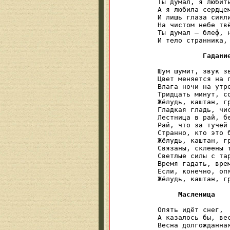
Ты думал, я любить
А я любила сердцем
И лишь глаза сияли
На чистом небе твё
Ты думал — блеф, н
И тело странника, 
Гадани
Шум шумит, звук зв
Цвет меняется на г
Влага ночи на утре
Тридцать минут, со
Жёлудь, каштан, гр
Гладкая гладь, чис
Лестница в рай, бе
Рай, что за тучей 
Странно, кто это б
Жёлудь, каштан, гр
Связаны, склеены т
Светлые силы с тар
Время гадать, врем
Если, конечно, опя
Жёлудь, каштан, гр
Масленица
Опять идёт снег,

А казалось бы, вес
Весна долгожданная