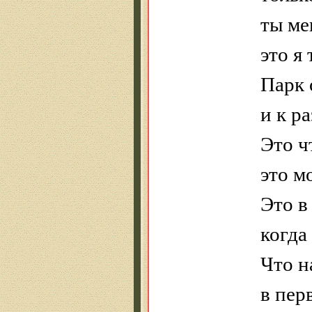
ты ме
это я
Парк 
и к р
Это ч
это м
Это в
когда
Что н
в пер