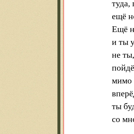
туда,
ещё н
Ещё н
и ты 
не ты
пойд
мимо 
вперё
ты бу
со мн