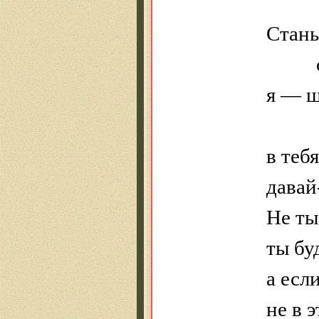
Стань
я — ш
в теб
давай
Не ты
ты бу
а есл
не в 