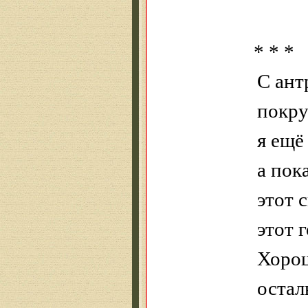
* * *
С ант
покр
я ещё 
а пок
этот с
этот 
Хорош
остал