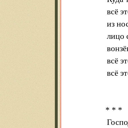
всё э
из но
лицо 
вонзё
всё э
всё э
* * *
Госпо