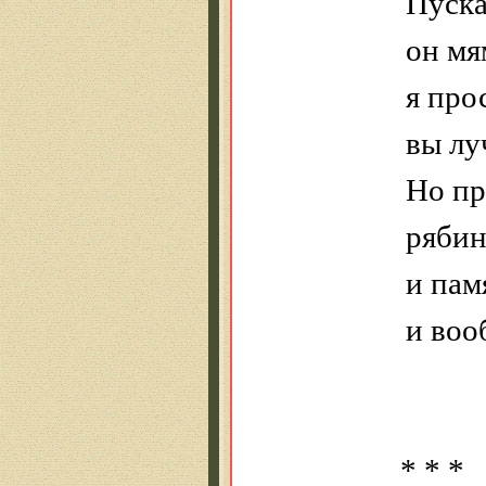
Пуска
он мя
я прос
вы лу
Но пр
рябин
и пам
и воо
* * *