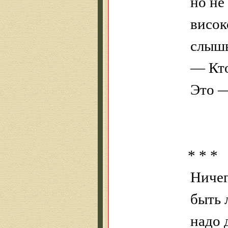
но не
висок
слыш
— Кт
Это —
* * *
Ничег
быть 
надо 