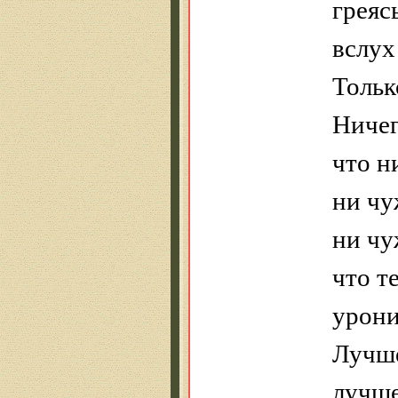
греясь
вслух
Тольк
Ничег
что н
ни чу
ни чу
что т
урони
Лучше
лучш