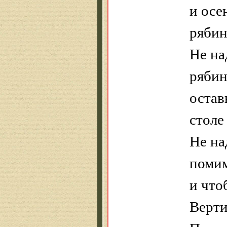
и осе
рябин
Не на
рябин
остав
столе
Не на
помим
и что
Верти