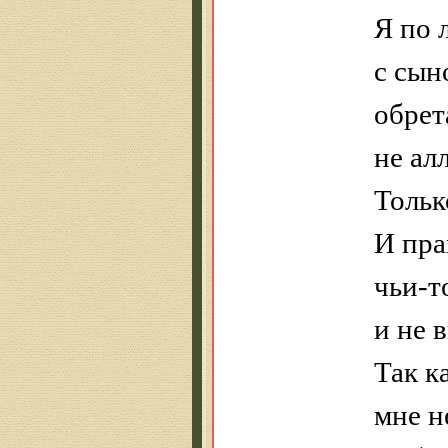
Я по 
с сын
обрет
не ал
Тольк
И пра
чьи-т
и не 
Так к
мне н