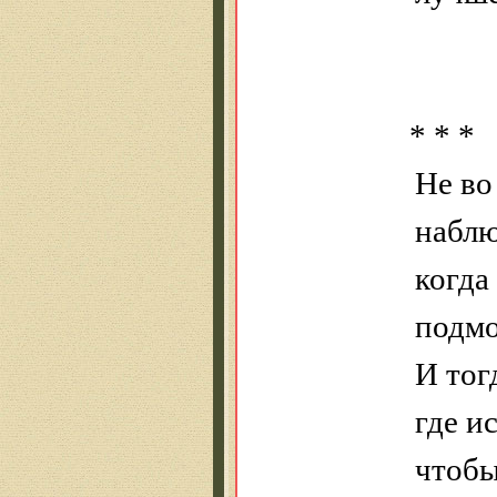
* * *
Не
во
набл
когда
подм
И тог
где и
чтобы