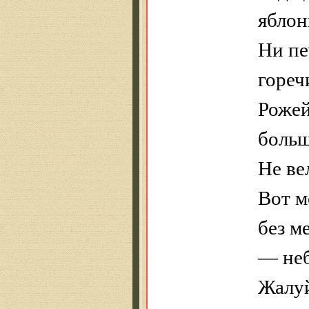
яблон
Ни пе
гореч
Роже
больш
Не в
Вот м
без м
— неб
Жалуй