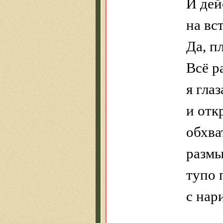
И дей
на вс
Да, п
Всё р
я гла
и отк
обхва
размы
тупо
с нар