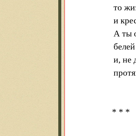
то жи
и кре
А ты 
белей
и, не
протя
* * *