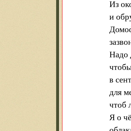
Из ок
и обр
Домо
зазво
Надо 
чтобы
в сен
для м
чтоб 
Я о ч
облак