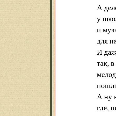
А дел
у шко
и му
для н
И даж
так, 
мелод
пошли
А ну 
где, 