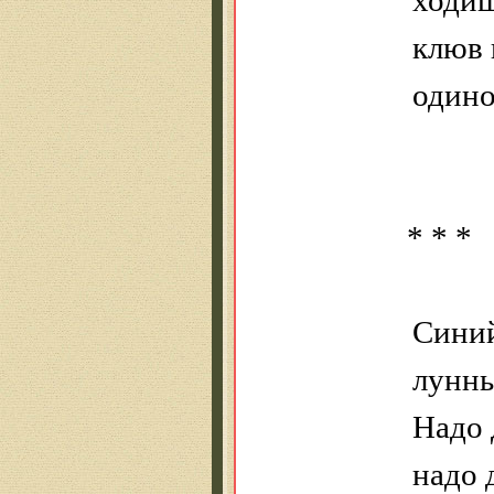
клюв 
одино
* * *
Синий
лунны
Надо 
надо 