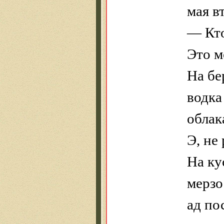
мая в
— Кт
Это м
На бе
водка
облак
Э, не
На ку
мерзо
ад по