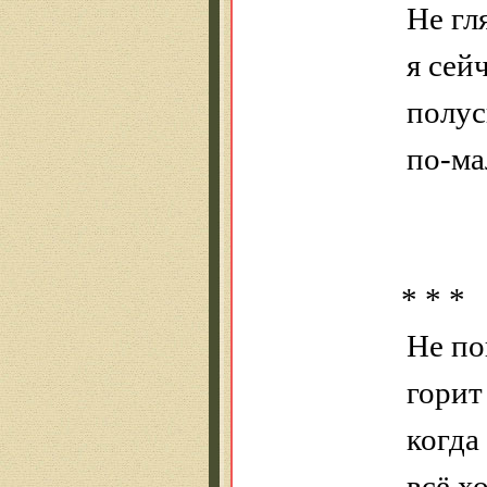
Не гл
я сей
полус
по-ма
* * *
Не по
горит
когда
всё х