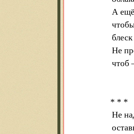
А ещё
чтобы
блеск
Не пр
чтоб 
* * *
Не на
остав