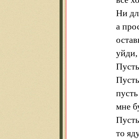
Ни дл
а про
остав
уйди,
Пусть
Пусть
пусть
мне б
Пусть
то яд