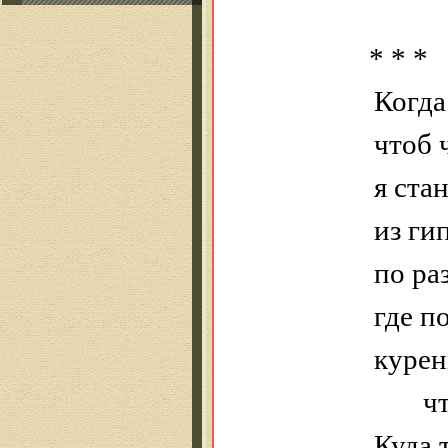
* * *
Когда
чтоб 
я ста
из ги
по ра
где п
курен
ч
Куда 