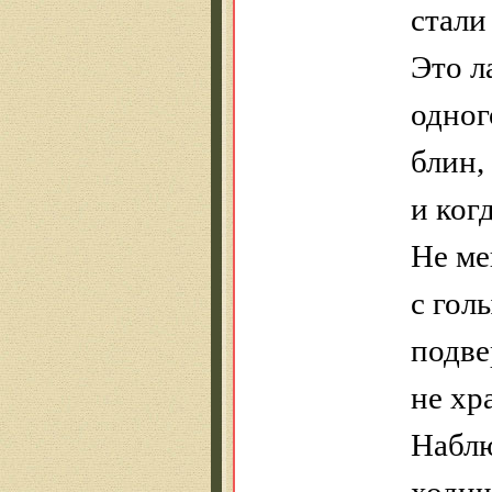
стали 
Это л
одног
блин,
и ког
Не ме
с гол
подв
не хр
Наблю
ходиш