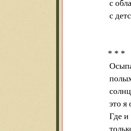
с
обл
с дет
* * *
Осыпа
полых
солн
это я
Где и 
тольк