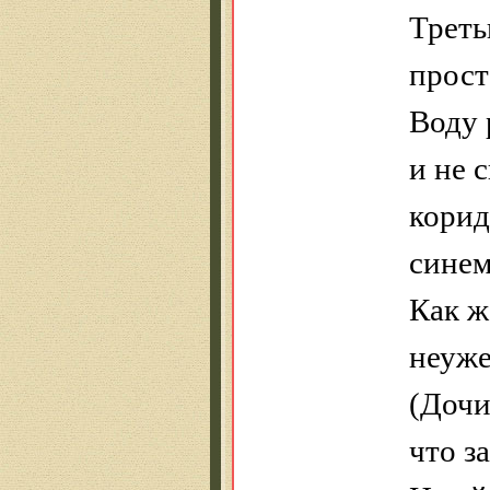
Треть
прост
Воду 
и не 
корид
синем
Как ж
неуже
(Дочи
что
з