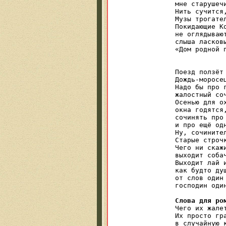
мне старушечи
Нить сучится,
Музы трогател
Покидающие Ко
не оглядывают
слыша ласковы
«Дом родной п
Поезд ползёт 
Дождь-моросец
Надо бы про г
жалостный соч
Осенью для ох
окна годятся,
сочинять про 
и про ещё одн
Ну, сочинител
Старые строчк
Чего ни скажи
выходит собач
Выходит лай и
как будто душ
от слов один 
господин один
Слова для ро

Чего их жале
Их просто гр
в случайную к