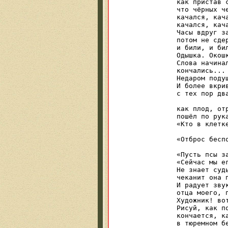
как пристав 
что чёрных че
качался, кача
качался, кача
Часы вдруг з
потом не сдер
и били, и бил
Одышка. Окошк
Слова начина
кончались... 
Недаром подуш
И более вкри
с тех пор два
            
как плод, отр
пошёл по рука
«Кто в клетк
            
«Отброс беспо
            
«Пусть псы за
«Сейчас мы ег
Не знает судь
чеканит она 
И радует звук
отца моего, п
Художник! во
Рисуй, как п
кончается, ка
в тюремном бе