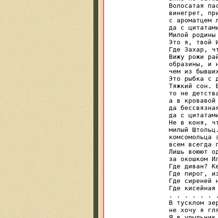
Волосатая пас
винегрет, при
с ароматцем л
да с цитатами
Милой родины 
Это я, твой И
Где Захар, чт
Вижу рожи рай
образины, и н
чем из бывших
Это рыбка с д
Тяжкий сон. 
то не детства
а в кровавой 
да бессвязная
да с цитатами
Не в коня, чт
милый Штольц
комсомольца э
всем всегда п
Лишь воюют од
за окошком Ил
Где диван? Ке
Где пирог, из
Где сиреней н
Где кисейная 
. . . . . . 
В тусклом зе
не хочу я гля
Я в урыльник 