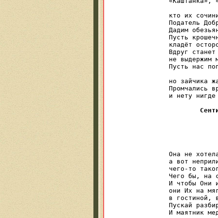
«Каштанка», «
            
кто их сочин
Податель Добр
Дадим обезьян
Пусть крошеч
кладёт остор
Вдруг станет 
не выдержим м
Пусть нас поп
            
но зайчика жа
Промчались вр
и нету нигде 
Сент
				играть 
				я пос

	
Она не хотела
а вот неприли
чего-то таког
Чего бы, на с
И чтобы Они и
они Их на мяг
в гостиной, в
Пускай разбир
И маятник мед