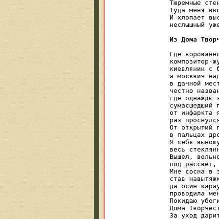
Тюремные стен
Туда меня вво
И хлопает выс
неслышный уже
Из Дома Твор
Где ворованно
композитор-жу
киевлянин с б
а москвич над
в дачной мест
честно назва
где однажды з
сумасшедший п
от инфаркта я
раз проснулся
От открытий п
в пальцах дро
Я себя выношу
весь стеклянн
Вышел, вольно
под рассвет, 
Мне сосна в з
став навытяжк
да осин карау
проводила мен
Покидаю убоги
Дома Творчес
За уход дарит