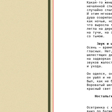
Какая-то женщ
нечаянной спи
случайно спал
И этим мгнов
душа озарила
как ночью, но
что выросла т
легла на дере
на тучи, на 
со тьмою.

Звук и 
Осень — время
гласных. Нет,
шелестящих де
на задворках 
звуков жалост
и ухода.

		«Вы слыха
Он оделся, он
он ушёл и не 
Был, как не б
Вороватый шел
красный свет 
Ностальг
            
Осетринка с х
вниз по батюш