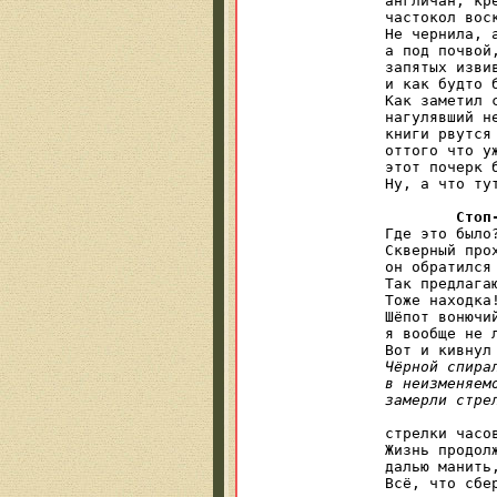
англичан, кре
частокол вос
Не чернила, а
а под почвой
запятых извив
и как будто б
Как заметил с
нагулявший не
книги рвутся 
оттого что уж
этот почерк 
Ну, а что ту
Стоп
Где это было
Скверный про
он обратился
Так предлага
Тоже находка
Шёпот вонючи
я вообще не 
Чёрной спира
в неизменяем
замерли стре

				А за кадром —
стрелки часо
Жизнь продол
далью манить
Всё, что сбе