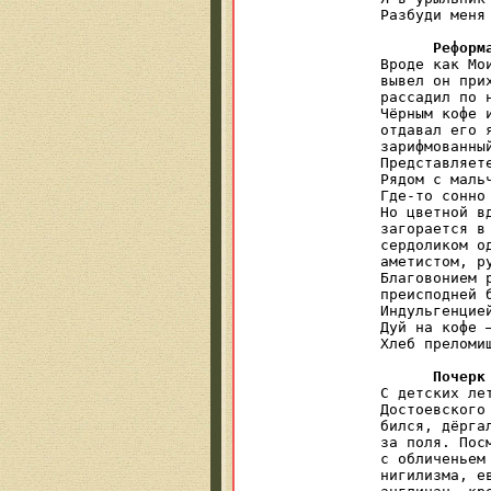
Разбуди меня 
Реформ
Вроде как Мои
вывел он прих
рассадил по н
Чёрным кофе и
отдавал его я
зарифмованный
Представляете
Рядом с маль
Где-то сонно 
Но цветной вд
загорается в 
сердоликом од
аметистом, ру
Благовонием р
преисподней б
Индульгенцией
Дуй на кофе —
Хлеб преломиш
Почерк
С детских лет
Достоевского 
бился, дёргал
за поля. Посм
с обличеньем 
нигилизма, ев