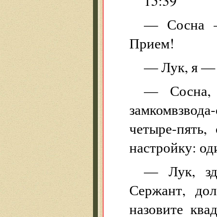
15:39
— Сосна 
Прием!
— Лук, я —
— Сосна, 
замкомвзвода-
четыре-пять,
настройку: од
— Лук, зд
Сержант, дол
назовите ква