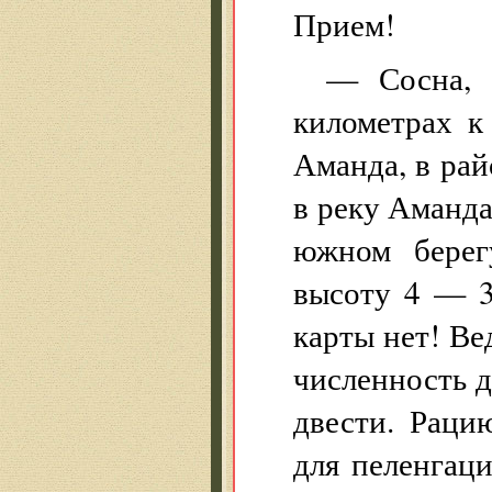
Прием!
— Сосна, 
километрах к
Аманда, в рай
в реку Аманда
южном берег
высоту 4 — 3
карты нет! В
численность д
двести. Раци
для пеленгац