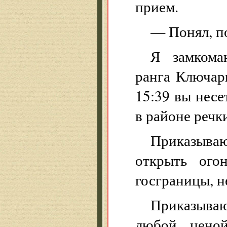
прием.
— Понял, п
Я замкома
ранга Ключар
15:39 вы несе
в районе речк
Приказываю
открыть ого
госграницы, н
Приказываю
любой ценой