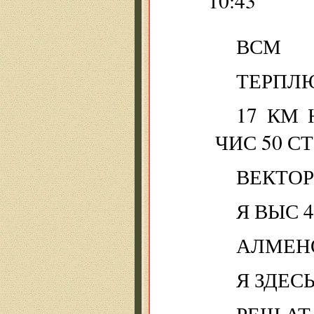
10:43
ВСМ
ТЕРПЛ
17 КМ
ЧИС 50 С
ВЕКТО
Я ВЫС 4
АЛМЕНО
Я ЗДЕС
РЕШ АТ