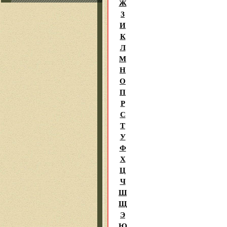
Ж
З
И
К
Л
М
Н
О
П
Р
С
Т
У
Ф
Х
Ц
Ч
Ш
Щ
Э
Ю