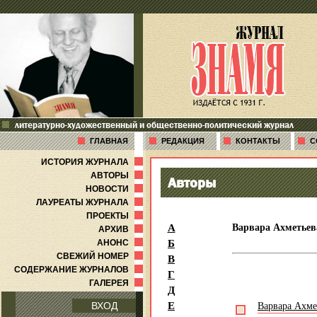
литературно-художественный и общественно-политический журнал
ГЛАВНАЯ
РЕДАКЦИЯ
КОНТАКТЫ
С
ИСТОРИЯ ЖУРНАЛА
АВТОРЫ
Авторы
НОВОСТИ
ЛАУРЕАТЫ ЖУРНАЛА
ПРОЕКТЫ
А
Варвара Ахметьев
АРХИВ
Б
АНОНС
В
СВЕЖИЙ НОМЕР
СОДЕРЖАНИЕ ЖУРНАЛОВ
Г
ГАЛЕРЕЯ
Д
Е
Варвара Ахме
ВХОД