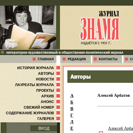
литературно-художественный и общественно-политический журнал
ГЛАВНАЯ
РЕДАКЦИЯ
КОНТАКТЫ
С
ИСТОРИЯ ЖУРНАЛА
АВТОРЫ
Авторы
НОВОСТИ
ЛАУРЕАТЫ ЖУРНАЛА
ПРОЕКТЫ
А
Алексей Арбатов
АРХИВ
Б
АНОНС
В
СВЕЖИЙ НОМЕР
СОДЕРЖАНИЕ ЖУРНАЛОВ
Г
ГАЛЕРЕЯ
Д
Е
Алексей Арба
ВХОД