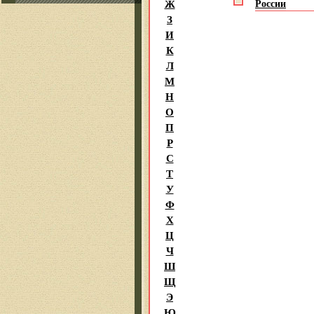
Ж
России
З
И
К
Л
М
Н
О
П
Р
С
Т
У
Ф
Х
Ц
Ч
Ш
Щ
Э
Ю