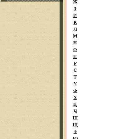
Ж
З
И
К
Л
М
Н
О
П
Р
С
Т
У
Ф
Х
Ц
Ч
Ш
Щ
Э
Ю