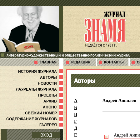
литературно-художественный и общественно-политический журнал
ГЛАВНАЯ
РЕДАКЦИЯ
КОНТАКТЫ
С
ИСТОРИЯ ЖУРНАЛА
АВТОРЫ
Авторы
НОВОСТИ
ЛАУРЕАТЫ ЖУРНАЛА
ПРОЕКТЫ
А
Андрей Анпилов
АРХИВ
Б
АНОНС
В
СВЕЖИЙ НОМЕР
СОДЕРЖАНИЕ ЖУРНАЛОВ
Г
ГАЛЕРЕЯ
Д
Е
Андрей Анпи
ВХОД