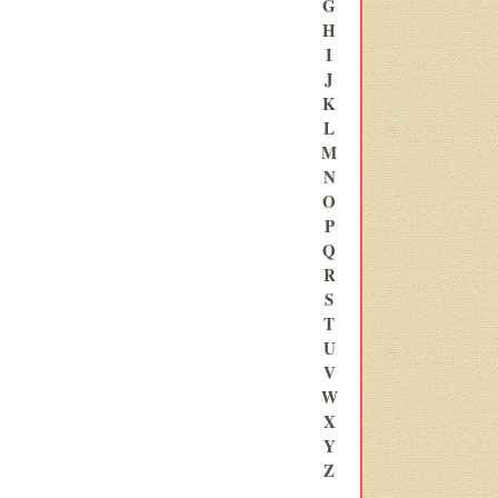
G
H
I
J
K
L
M
N
O
P
Q
R
S
T
U
V
W
X
Y
Z