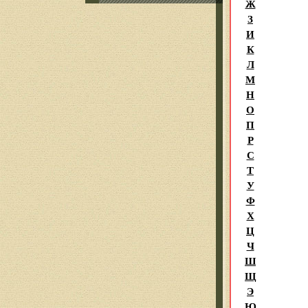
Ж
З
И
К
Л
М
Н
О
П
Р
С
Т
У
Ф
Х
Ц
Ч
Ш
Щ
Э
Ю