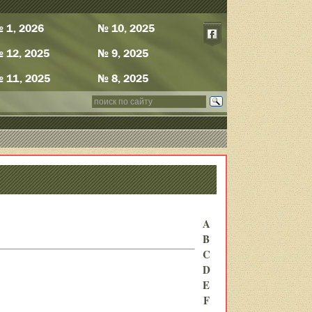
 1, 2026
№ 10, 2025
 12, 2025
№ 9, 2025
 11, 2025
№ 8, 2025
A
B
C
D
E
F