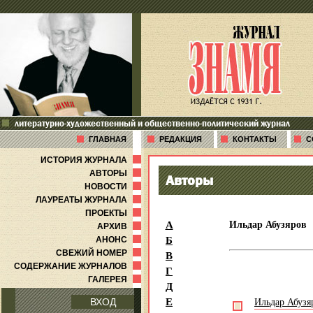
литературно-художественный и общественно-политический журнал
ГЛАВНАЯ
РЕДАКЦИЯ
КОНТАКТЫ
С
ИСТОРИЯ ЖУРНАЛА
АВТОРЫ
Авторы
НОВОСТИ
ЛАУРЕАТЫ ЖУРНАЛА
ПРОЕКТЫ
А
Ильдар Абузяров
АРХИВ
Б
АНОНС
В
СВЕЖИЙ НОМЕР
СОДЕРЖАНИЕ ЖУРНАЛОВ
Г
ГАЛЕРЕЯ
Д
Е
Ильдар Абузя
ВХОД