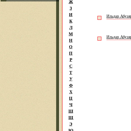
Ж
З
И
Ильдар Абузя
К
Л
М
Ильдар Абузя
Н
О
П
Р
С
Т
У
Ф
Х
Ц
Ч
Ш
Щ
Э
Ю